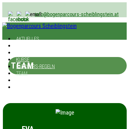
info@bogenparcours-scheiblingstein.at
AKTUELLES
PARCOURS
ZEITEN / PREISE
KURSE
TEAM
PARCOURS-REGELN
TEAM
ANFAHRT
IMPRESSIONEN