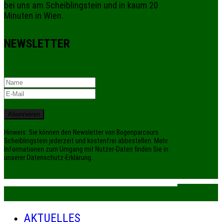
bei uns am Scheiblingstein und in kaum 20
Minuten in Wien.
NEWSLETTER
Abonnieren
Hinweis: Sie können den Newsletter von Bogenparcours
Scheiblingstein jederzeit und kostenfrei abbestellen. Mehr
Informationen zum Umgang mit Nutzer-Daten finden Sie in
unserer Datenschutz-Erklärung.
AKTUELLES