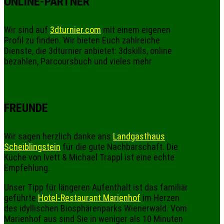
ONLINE-PARTNER
Wir sind auf
3dturnier.com
mit einem eigenen
Profil zu finden. Wir bieten Euch zahlreiche
Dienste, die 3dturnier anbietet: 3dskills, online
bezahlen, Parcoursbuch und vieles mehr
FREUNDE
Wir sagen herzlich danke ans
Landgasthaus
Scheiblingstein
für die gute Nachbarschaft. Die
Küche von Ivett & Michael Trappl ist eine echte
Empfehlung.
Unser Tipp für längeren Aufenthalt ist das familiär
geführte
Hotel-Restaurant Marienhof
im Herzen
des idyllischen Biosphärenparks Wienerwald. Vom
Marienhof aus sind Sie in weniger als 10 Minuten