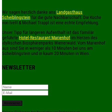
Wir sagen herzlich danke ans
Landgasthaus
Scheiblingstein
für die gute Nachbarschaft. Die Küche
von Ivett & Michael Trappl ist eine echte Empfehlung.
Unser Tipp für längeren Aufenthalt ist das familiär
geführte
Hotel-Restaurant Marienhof
im Herzen des
idyllischen Biosphärenparks Wienerwald. Vom Marienhof
aus sind Sie in weniger als 10 Minuten bei uns am
Scheiblingstein und in kaum 20 Minuten in Wien.
NEWSLETTER
Abonnieren