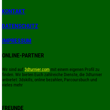
KONTAKT
DATENSCHUTZ
IMPRESSUM
ONLINE-PARTNER
Wir sind auf
3dturnier.com
mit einem eigenen Profil zu
finden. Wir bieten Euch zahlreiche Dienste, die 3dturnier
anbietet: 3dskills, online bezahlen, Parcoursbuch und
vieles mehr
FREUNDE