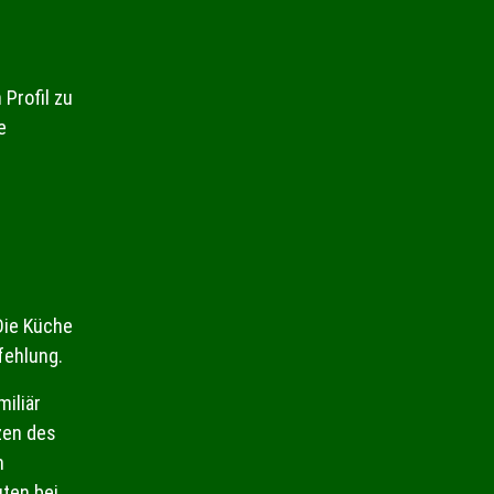
Profil zu
e
Die Küche
fehlung.
miliär
zen des
m
uten bei