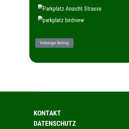
Vorheriger Beitrag: Landgasthaus Scheiblingstein -> Be
Vorheriger Beitrag
KONTAKT
DATENSCHUTZ