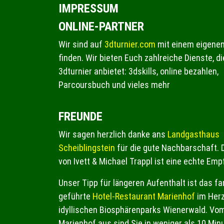
IMPRESSUM
ONLINE-PARTNER
Wir sind auf
3dturnier.com
mit einem eigenen 
finden. Wir bieten Euch zahlreiche Dienste, di
3dturnier anbietet: 3dskills, online bezahlen,
Parcoursbuch und vieles mehr
FREUNDE
Wir sagen herzlich danke ans
Landgasthaus
Scheiblingstein
für die gute Nachbarschaft. 
von Ivett & Michael Trappl ist eine echte Emp
Unser Tipp für längeren Aufenthalt ist das fa
geführte
Hotel-Restaurant Marienhof
im Her
idyllischen Biosphärenparks Wienerwald. Vo
Marienhof aus sind Sie in weniger als 10 Min